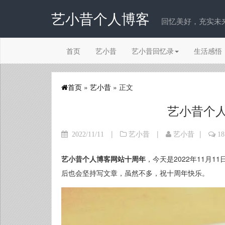
艺小昔个人博客
回忆美好，充实未来！
首页
艺小昔
艺小昔回忆录
生活感悟
首页
»
艺小昔
» 正文
艺小昔个
|
|
|
2022/11/11
艺小昔
艺小昔
1
艺小昔个人博客网站十周年
，今天是2022年11月1
后也会坚持写文章，虽然不多，祝十周年快乐。