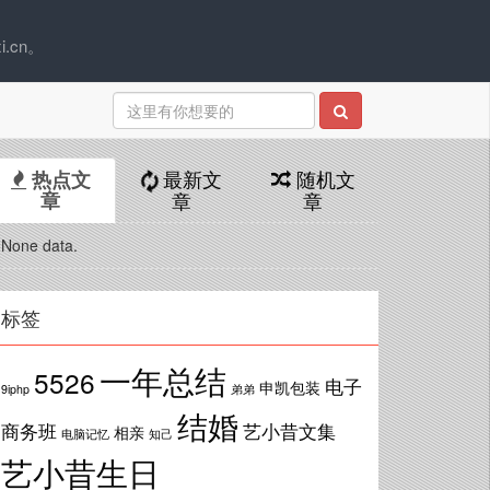
.cn。
最新文
随机文
热点文
章
章
章
None data.
标签
一年总结
5526
电子
申凯包装
9iphp
弟弟
结婚
商务班
艺小昔文集
相亲
电脑记忆
知己
艺小昔生日