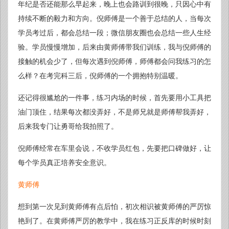
年纪是否还能那么早起来，晚上也会路训到很晚，只因心中有
持续不断的毅力和方向。倪师傅是一个善于总结的人，当每次
学员考过后，都会总结一段；微信朋友圈也会总结一些人生经
验。学员慢慢增加，后来由黄师傅带我们训练，我与倪师傅的
接触的机会少了，但每次遇到倪师傅，师傅都会问我练习的怎
么样？在考完科三后，倪师傅的一个拥抱特别温暖。
还记得很尴尬的一件事，练习内场的时候，首先要用小工具把
油门顶住，结果每次都没弄好，不是师兄就是师傅帮我弄好，
后来我专门让勇哥给我拍照了。
倪师傅经常在车里会说，不收学员红包，先要把口碑做好，让
每个学员真正培养安全意识。
黄师傅
想到第一次见到黄师傅有点后怕，初次相识被黄师傅的严厉惊
艳到了。在黄师傅严厉的教学中，我在练习正反库的时候时刻