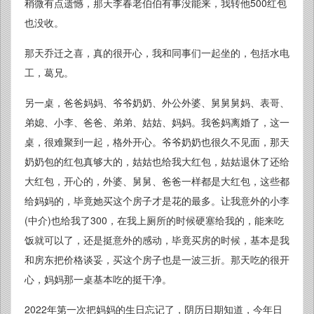
稍微有点遗憾，那天李春老伯伯有事没能来，我转他500红包
也没收。
那天乔迁之喜，真的很开心，我和同事们一起坐的，包括水电
工，葛兄。
另一桌，爸爸妈妈、爷爷奶奶、外公外婆、舅舅舅妈、表哥、
弟媳、小李、爸爸、弟弟、姑姑、妈妈。我爸妈离婚了，这一
桌，很难聚到一起，格外开心。爷爷奶奶也很久不见面，那天
奶奶包的红包真够大的，姑姑也给我大红包，姑姑退休了还给
大红包，开心的，外婆、舅舅、爸爸一样都是大红包，这些都
给妈妈的，毕竟她买这个房子才是花的最多。让我意外的小李
(中介)也给我了300，在我上厕所的时候硬塞给我的，能来吃
饭就可以了，还是挺意外的感动，毕竟买房的时候，基本是我
和房东把价格谈妥，买这个房子也是一波三折。那天吃的很开
心，妈妈那一桌基本吃的挺干净。
2022年第一次把妈妈的生日忘记了，阴历日期知道，今年日