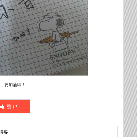
岁，要加油哦！
赞 (
2
)
博客