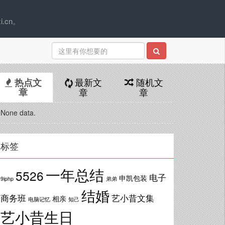
.cn。
最新文
随机文
热点文
章
章
章
None data.
标签
一年总结
5526
电子
申凯包装
9iphp
弟弟
结婚
商务班
艺小昔文集
相亲
电脑记忆
知己
艺小昔生日