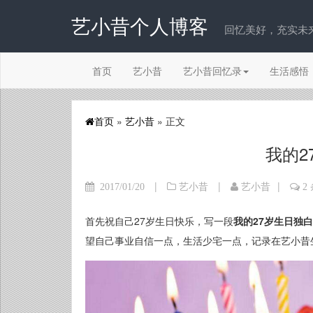
艺小昔个人博客
回忆美好，充实未来！
首页
艺小昔
艺小昔回忆录
生活感悟
首页
»
艺小昔
» 正文
我的2
|
|
|
2017/01/20
艺小昔
艺小昔
2
首先祝自己27岁生日快乐，写一段
我的27岁生日独白
望自己事业自信一点，生活少宅一点，记录在艺小昔