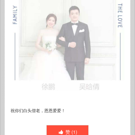
祝你们白头偕老，恩恩爱爱！
赞 (
1
)