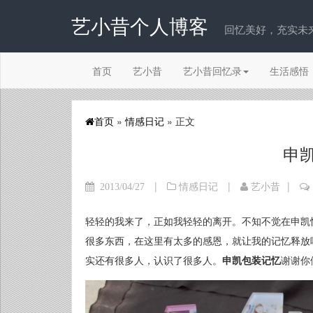
艺小昔个人博客
回忆美好，充实未来！
首页
艺小昔
艺小昔回忆录
生活感悟
首页
»
情感日记
» 正文
申
|
|
|
2013/04/27
情感日记
艺小昔
轻轻的我来了，正如我轻轻的离开。不知不觉在申凯
很多东西，在这里有太多的感恩，就让我的记忆释放
实还有很多人，认识了很多人。
申凯包装记忆
谢谢你