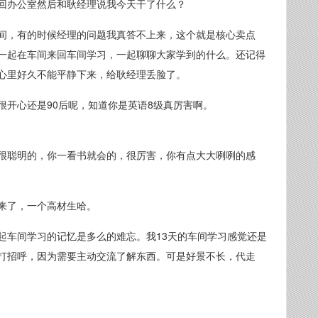
回办公室然后和耿经理说我今天干了什么？
间，有的时候经理的问题我真答不上来，这个就是核心卖点
一起在车间来回车间学习，一起聊聊大家学到的什么。还记得
心里好久不能平静下来，给耿经理丢脸了。
很开心还是90后呢，知道你是英语8级真厉害啊。
很聪明的，你一看书就会的，很厉害，你有点大大咧咧的感
来了，一个高材生哈。
起车间学习的记忆是多么的难忘。我13天的车间学习感觉还是
打招呼，因为需要主动交流了解东西。可是好景不长，代走