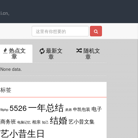
.cn。
最新文
随机文
热点文
章
章
章
None data.
标签
一年总结
5526
电子
申凯包装
9iphp
弟弟
结婚
商务班
艺小昔文集
相亲
电脑记忆
知己
艺小昔生日